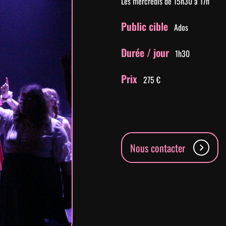
Les mercredis de 15h30 à 17h
Public cible
Ados
Durée / jour
1h30
Prix
275 €
Nous contacter