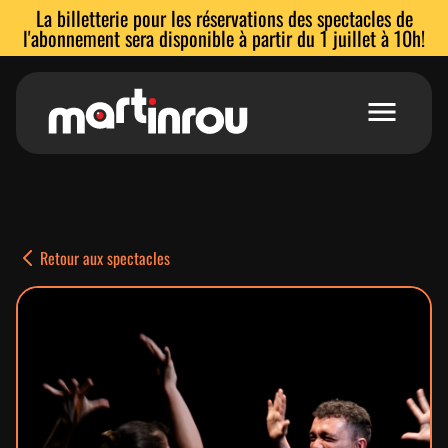
La billetterie pour les réservations des spectacles de
l'abonnement sera disponible à partir du 1 juillet à 10h!
Accueil
Voir les spectacles
Retour aux spectacles
Abonnements
Stages et ateliers
Location de salles
L’équipe
Espace enseignants