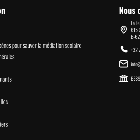
on
Nous 
La F
615 
B-62
ènes pour sauver la médiation scolaire
+32 
nérales
info
nants
BE89
lles
iers